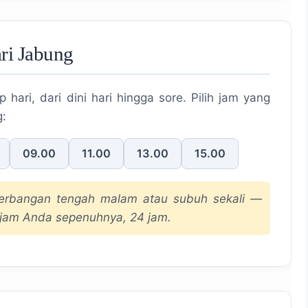
ri Jabung
 hari, dari dini hari hingga sore. Pilih jam yang
g:
09.00
11.00
13.00
15.00
nerbangan tengah malam atau subuh sekali —
jam Anda sepenuhnya, 24 jam.