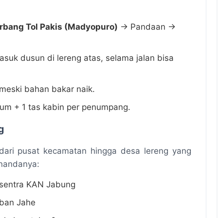
rbang Tol Pakis (Madyopuro)
→ Pandaan →
suk dusun di lereng atas, selama jalan bisa
meski bahan bakar naik.
um + 1 tas kabin per penumpang.
g
 dari pusat kecamatan hingga desa lereng yang
enandanya:
 sentra KAN Jabung
oban Jahe