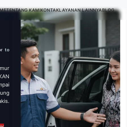
ME
TENTANG KAMI
KONTAK
LAYANAN LAINNYA
BLOG
r to
imur
KAN
mpai
sung
kis.