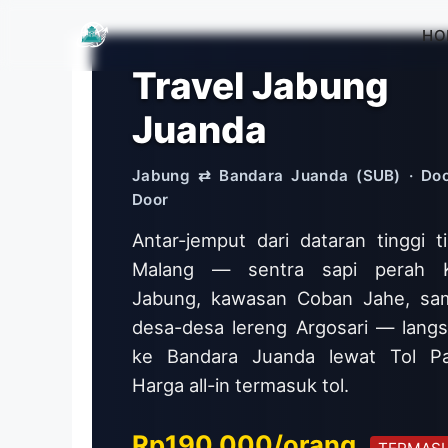
Langsung
HO
ke
isi
Travel Jabung
Juanda
Jabung ⇄ Bandara Juanda (SUB) · Doo
Door
Antar-jemput dari dataran tinggi t
Malang — sentra sapi perah 
Jabung, kawasan Coban Jahe, sa
desa-desa lereng Argosari — lang
ke Bandara Juanda lewat Tol Pa
Harga all-in termasuk tol.
Rp190.000/orang