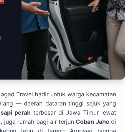
UK
 Jagad Travel hadir untuk warga Kecamatan
alang — daerah dataran tinggi sejuk yang
a
sapi perah
terbesar di Jawa Timur lewat
, juga rumah bagi air terjun
Coban Jahe
di
kebun tebu di lereng Argosari hingga