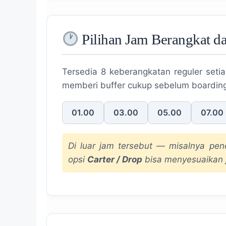
Pilihan Jam Berangkat da
Tersedia 8 keberangkatan reguler setiap
memberi buffer cukup sebelum boardin
01.00
03.00
05.00
07.00
Di luar jam tersebut — misalnya pe
opsi
Carter / Drop
bisa menyesuaikan 