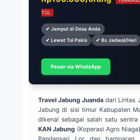
TERMAS
TOL
✔ Jemput di Desa Anda
✔ Lewat Tol Pakis
✔ 8x Jadwal/Hari
Pesan via WhatsApp
Travel Jabung Juanda
dari Lintas
Jabung di sisi timur Kabupaten M
dikenal sebagai salah satu sentr
KAN Jabung
(Koperasi Agro Niaga)
Pandansari Lor dan hamparan 