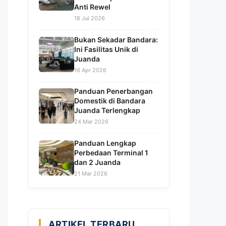
Anti Rewel
18 Jul 2026
Bukan Sekadar Bandara:
Ini Fasilitas Unik di
Juanda
16 Apr 2026
Panduan Penerbangan
Domestik di Bandara
Juanda Terlengkap
24 Mar 2026
Panduan Lengkap
Perbedaan Terminal 1
dan 2 Juanda
21 Mar 2026
ARTIKEL TERBARU