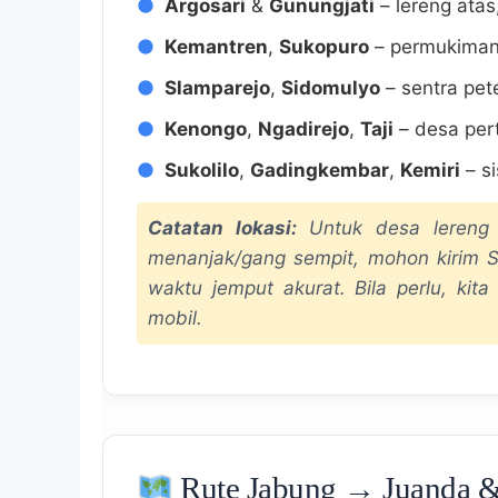
Argosari
&
Gunungjati
– lereng atas
Kemantren
,
Sukopuro
– permukiman
Slamparejo
,
Sidomulyo
– sentra pet
Kenongo
,
Ngadirejo
,
Taji
– desa per
Sukolilo
,
Gadingkembar
,
Kemiri
– si
Catatan lokasi:
Untuk desa lereng a
menanjak/gang sempit, mohon kirim S
waktu jemput akurat. Bila perlu, kita
mobil.
Rute Jabung → Juanda &