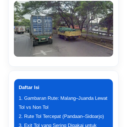
Daftar Isi
1. Gambaran Rute: Malang–Juanda Lewat
Tol vs Non Tol
2. Rute Tol Tercepat (Pandaan–Sidoarjo)
3. Exit Tol yang Sering Dipakai untuk