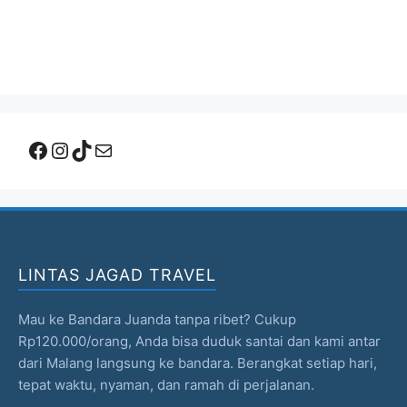
Facebook
Instagram
TikTok
Mail
LINTAS JAGAD TRAVEL
Mau ke Bandara Juanda tanpa ribet? Cukup
Rp120.000/orang, Anda bisa duduk santai dan kami antar
dari Malang langsung ke bandara. Berangkat setiap hari,
tepat waktu, nyaman, dan ramah di perjalanan.