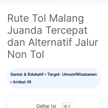
Langsung
Travel Malang Juanda
×
ke
Rute Tol Malang
isi
Juanda Tercepat
dan Alternatif Jalur
Non Tol
Santai & Edukatif • Target: Umum/Wisatawan
• Artikel #5
Daftar Isi