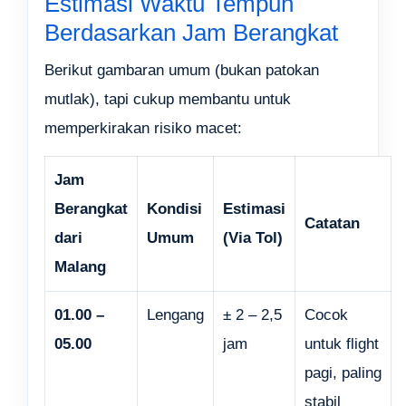
Estimasi Waktu Tempuh
Berdasarkan Jam Berangkat
Berikut gambaran umum (bukan patokan
mutlak), tapi cukup membantu untuk
memperkirakan risiko macet:
Jam
Berangkat
Kondisi
Estimasi
Catatan
dari
Umum
(Via Tol)
Malang
01.00 –
Lengang
± 2 – 2,5
Cocok
05.00
jam
untuk flight
pagi, paling
stabil