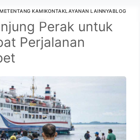
ME
TENTANG KAMI
KONTAK
LAYANAN LAINNYA
BLOG
anjung Perak untuk
pat Perjalanan
bet