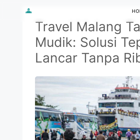
Langsung
HO
ke
isi
Travel Malang T
Mudik: Solusi Te
Lancar Tanpa Ri