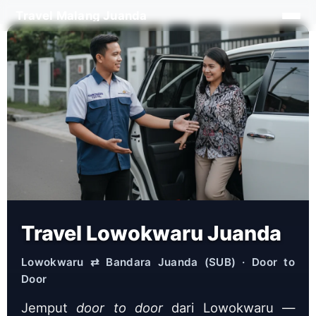
Langsung
Travel Malang Juanda
×
ke
isi
Travel Lowokwaru Juanda
Lowokwaru ⇄ Bandara Juanda (SUB) · Door to
Door
Jemput
door to door
dari Lowokwaru —