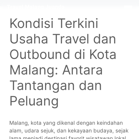
Langsung
Travel Malang Juanda
×
ke
Kondisi Terkini
isi
Usaha Travel dan
Outbound di Kota
Malang: Antara
Tantangan dan
Peluang
Malang
, kota yang dikenal dengan keindahan
alam, udara sejuk, dan kekayaan budaya, sejak
lama menjadi destinasi favorit wisatawan lokal