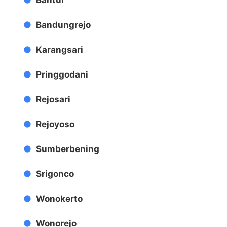
Bantur
Bandungrejo
Karangsari
Pringgodani
Rejosari
Rejoyoso
Sumberbening
Srigonco
Wonokerto
Wonorejo