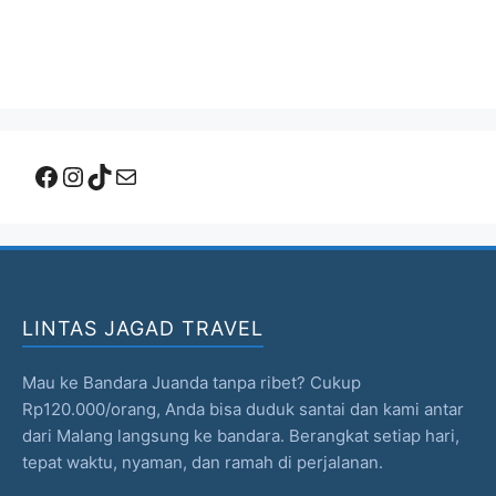
Facebook
Instagram
TikTok
Mail
LINTAS JAGAD TRAVEL
Mau ke Bandara Juanda tanpa ribet? Cukup
Rp120.000/orang, Anda bisa duduk santai dan kami antar
dari Malang langsung ke bandara. Berangkat setiap hari,
tepat waktu, nyaman, dan ramah di perjalanan.