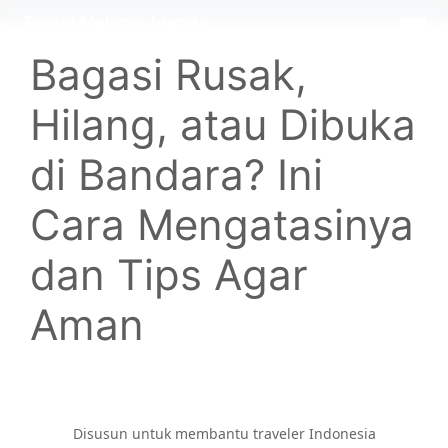
Langsung
Travel Malang Juanda
×
ke
Bagasi Rusak,
isi
Hilang, atau Dibuka
di Bandara? Ini
Cara Mengatasinya
dan Tips Agar
Aman
Disusun untuk membantu traveler Indonesia